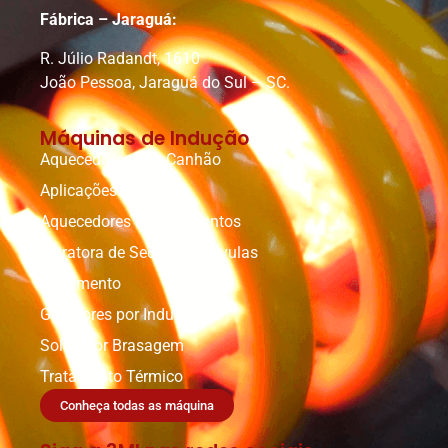
Fábrica – Jaraguá:
R. Júlio Radandt, 1610
João Pessoa, Jaraguá do Sul – SC.
Máquinas de Indução
Aquecedores tipo Canhão
Aplicações Especiais
Aquecedores de Rolamentos
Extratora de Sedes de Válvulas
Forjamento
Geradores por Indução
Solda por Brasagem
Tratamento Térmico
Conheça todas as máquina