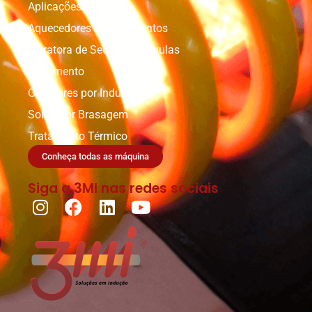
Aplicações Especiais
Aquecedores de Rolamentos
Extratora de Sedes de Válvulas
Forjamento
Geradores por Indução
Solda por Brasagem
Tratamento Térmico
Conheça todas as máquina
Siga a 3MI nas redes sociais