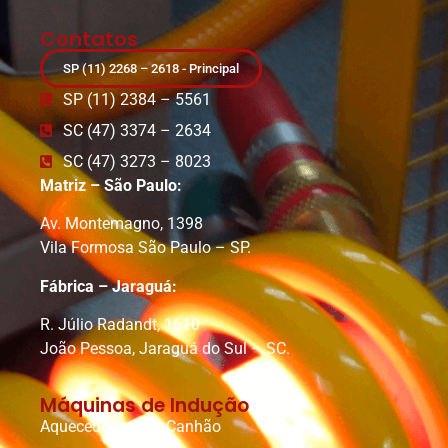
Contatos
SP (11) 2268 – 2618 - Principal
SP (11) 2384 – 5561
SC (47) 3374 – 2634
SC (47) 3273 – 8023
Matriz – São Paulo:
Av. Montemagno, 1398
Vila Formosa São Paulo – SP.
Fábrica – Jaraguá:
R. Júlio Radandt, 1610
João Pessoa, Jaraguá do Sul – SC.
Máquinas de Indução
Aquecedores tipo Canhão