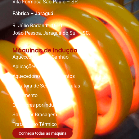
Vila Formosa São Paulo – SP.
Fábrica – Jaraguá:
R. Júlio Radandt, 1610
João Pessoa, Jaraguá do Sul – SC.
Máquinas de Indução
Aquecedores tipo Canhão
Aplicações Especiais
Aquecedores de Rolamentos
Extratora de Sedes de Válvulas
Forjamento
Geradores por Indução
Solda por Brasagem
Tratamento Térmico
Conheça todas as máquina