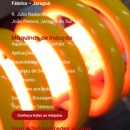
Fábrica – Jaraguá:
R. Júlio Radandt, 1610
João Pessoa, Jaraguá do Sul – SC.
Máquinas de Indução
Aquecedores tipo Canhão
Aplicações Especiais
Aquecedores de Rolamentos
Extratora de Sedes de Válvulas
Forjamento
Geradores por Indução
Solda por Brasagem
Tratamento Térmico
Conheça todas as máquina
Siga a 3MI nas redes sociais